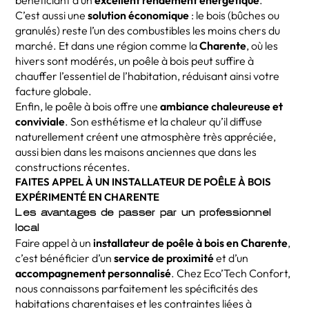
bénéficiant d’un
excellent rendement énergétique
.
C’est aussi une
solution économique
: le bois (bûches ou
granulés) reste l’un des combustibles les moins chers du
marché. Et dans une région comme la
Charente
, où les
hivers sont modérés, un poêle à bois peut suffire à
chauffer l’essentiel de l’habitation, réduisant ainsi votre
facture globale.
Enfin, le poêle à bois offre une
ambiance chaleureuse et
conviviale
. Son esthétisme et la chaleur qu’il diffuse
naturellement créent une atmosphère très appréciée,
aussi bien dans les maisons anciennes que dans les
constructions récentes.
FAITES APPEL À UN INSTALLATEUR DE POÊLE À BOIS
EXPÉRIMENTÉ EN CHARENTE
Les avantages de passer par un professionnel
local
Faire appel à un
installateur de poêle à bois en Charente
,
c’est bénéficier d’un
service de proximité
et d’un
accompagnement personnalisé
. Chez Eco’Tech Confort,
nous connaissons parfaitement les spécificités des
habitations charentaises et les contraintes liées à