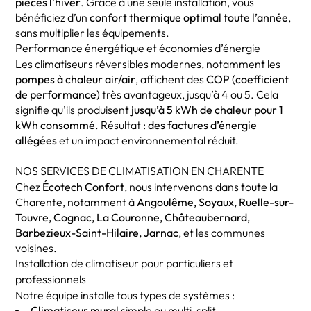
pièces l’hiver
. Grâce à une seule installation, vous
bénéficiez d’un
confort thermique optimal toute l’année
,
sans multiplier les équipements.
Performance énergétique et économies d’énergie
Les climatiseurs réversibles modernes, notamment les
pompes à chaleur air/air
, affichent des
COP (coefficient
de performance)
très avantageux, jusqu’à 4 ou 5. Cela
signifie qu’ils produisent
jusqu’à 5 kWh de chaleur pour 1
kWh consommé
. Résultat :
des factures d’énergie
allégées
et un impact environnemental réduit.
NOS SERVICES DE CLIMATISATION EN CHARENTE
Chez
Écotech Confort
, nous intervenons dans toute la
Charente, notamment à
Angoulême, Soyaux, Ruelle-sur-
Touvre, Cognac, La Couronne, Châteaubernard,
Barbezieux-Saint-Hilaire, Jarnac
, et les communes
voisines.
Installation de climatiseur pour particuliers et
professionnels
Notre équipe installe tous types de systèmes :
Climatiseur mural
simple ou multi-split